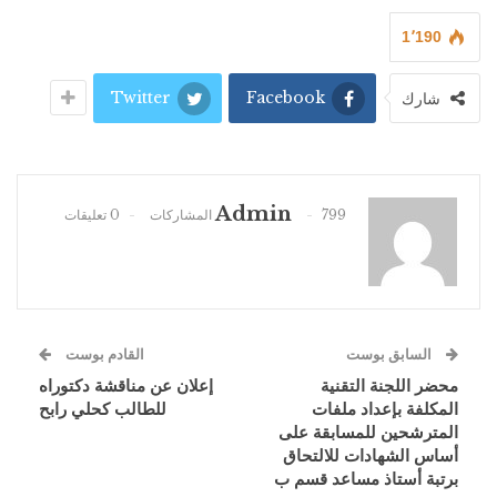
1٬190
Twitter
Facebook
شارك
Admin
799 المشاركات
0 تعليقات
السابق بوست
القادم بوست
محضر اللجنة التقنية
إعلان عن مناقشة دكتوراه
المكلفة بإعداد ملفات
للطالب كحلي رابح
المترشحين للمسابقة على
أساس الشهادات للالتحاق
برتبة أستاذ مساعد قسم ب