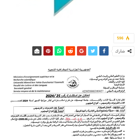
596
شارك