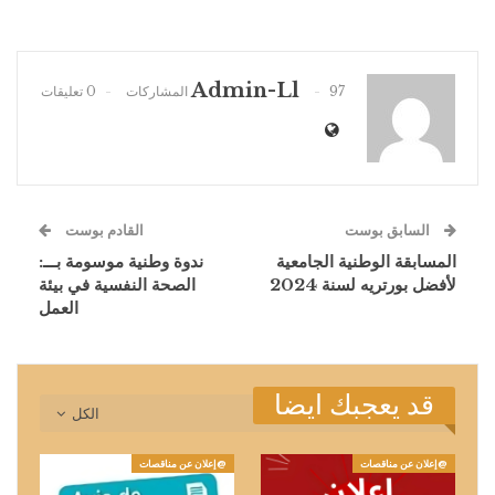
Admin-Ll
97 المشاركات
0 تعليقات
السابق بوست
القادم بوست
المسابقة الوطنية الجامعية
ندوة وطنية موسومة بـــ:
لأفضل بورتريه لسنة 2024
الصحة النفسية في بيئة
العمل
قد يعجبك ايضا
الكل
@إعلان عن مناقصات
@إعلان عن مناقصات