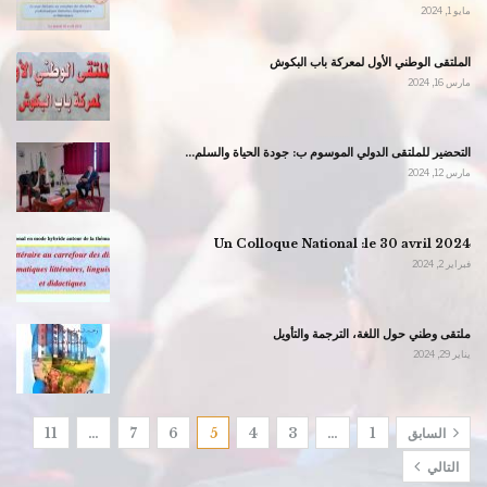
مايو 1, 2024
الملتقى الوطني الأول لمعركة باب البكوش
مارس 16, 2024
التحضير للملتقى الدولي الموسوم ب: جودة الحياة والسلم…
مارس 12, 2024
Un Colloque National :le 30 avril 2024
فبراير 2, 2024
ملتقى وطني حول اللغة، الترجمة والتأويل
يناير 29, 2024
السابق
1
…
3
4
5
6
7
…
11
التالي