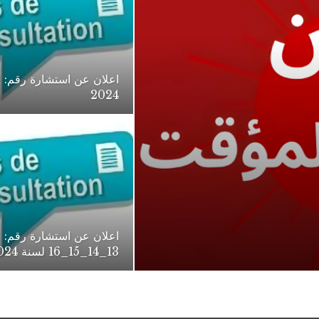
2024
اعلان عن استشارة رقم:
13_14_15_16 لسنة 2024