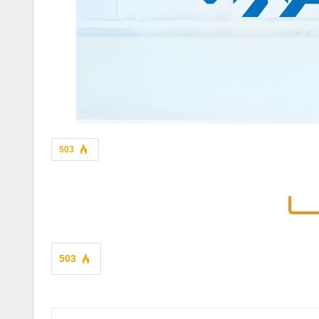
503
ـــا
503