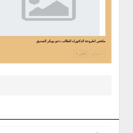
ملخص اطروحة الدكتوراه للطالب دحو بوبكر الصديق
السابق
التالي