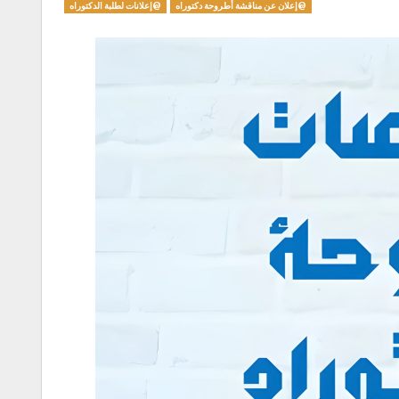
@إعلان عن مناقشة أطروحة دكتوراه
@إعلانات لطلبة الدكتوراه