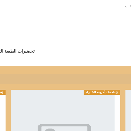
تحضيرات الطبعة الث
@ملخصات أطروحة الدكتوراه
@مل