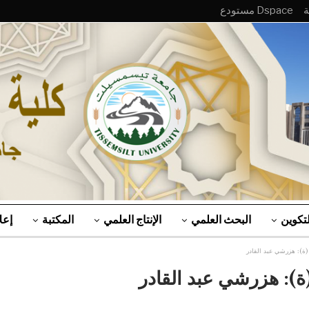
Dspace مستودع
لتكوين
البحث العلمي
الإنتاج العلمي
المكتبة
إعل
ة): هزرشي عبد القادر
): هزرشي عبد القادر