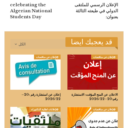
الإعلان الرسمي للملتقى
celebrating the
الدولي في طبعته الثالثة
Algerian National
بعنوان:
Students Day
قد يعجبك ايضا
الكل
@إعلان عن مناقصات
@إعلان عن مناقصات
الاعلان عن المنح المؤقت: الاستشارة
إعلان عن استشارة رقم :20–
رقم:20–2026/22
2026/22
@إعلان عن مناقصات
@إعلانات لطلبة الدكتوراه