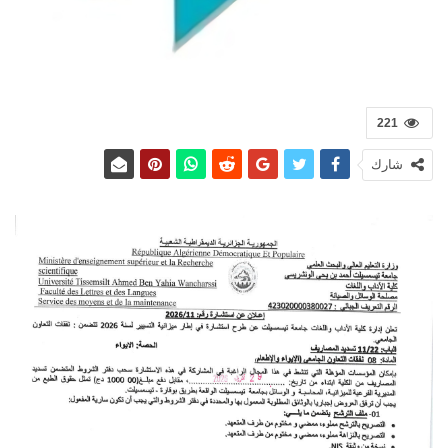
221
شارك